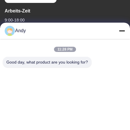
Arbeits-Zeit
9:00-18:00
Andy
Unsere Adresse
Adresse des Unternehmens
11:28 PM
4668, 4. Stock, Nanfang Gebäude, Shangbu Industriezone,
Shenzhen, Guangdong, China
Good day, what product are you looking for?
Fabrikadresse
4668, 4. Stock, Nanfang Gebäude, Shangbu Industriezone,
Shenzhen, Guangdong, China
Telefon
86--13077887838