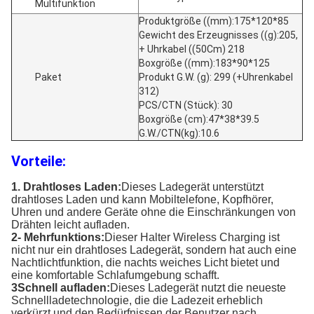
Multifunktion
Produktgröße ((mm):175*120*85
Gewicht des Erzeugnisses ((g):205,
+ Uhrkabel ((50Cm) 218
Boxgröße ((mm):183*90*125
Paket
Produkt G.W. (g): 299 (+Uhrenkabel
312)
PCS/CTN (Stück): 30
Boxgröße (cm):47*38*39.5
G.W./CTN(kg):10.6
Vorteile:
1. Drahtloses Laden:
Dieses Ladegerät unterstützt
drahtloses Laden und kann Mobiltelefone, Kopfhörer,
Uhren und andere Geräte ohne die Einschränkungen von
Drähten leicht aufladen.
2- Mehrfunktions:
Dieser Halter Wireless Charging ist
nicht nur ein drahtloses Ladegerät, sondern hat auch eine
Nachtlichtfunktion, die nachts weiches Licht bietet und
eine komfortable Schlafumgebung schafft.
3Schnell aufladen:
Dieses Ladegerät nutzt die neueste
Schnellladetechnologie, die die Ladezeit erheblich
verkürzt und den Bedürfnissen der Benutzer nach