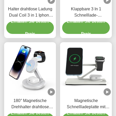
Halter drahtlose Ladung
Klappbare 3 In 1
Dual Coil 3 in 1 Iphone
Schnelllade-
Erhalten Sie besten
15W Schnellladung
Erhalten Sie besten
Doppelspule-Design
Schwarz oder Weiß
drahtlose Ladestation
Preis
Preis
180° Magnetische
Magnetische
Drehhalter drahtlose
Schnellladeplatte mit
Aufladung für Telefone
Erhalten Sie besten
Nachtlicht 2w Für Iphone
Erhalten Sie besten