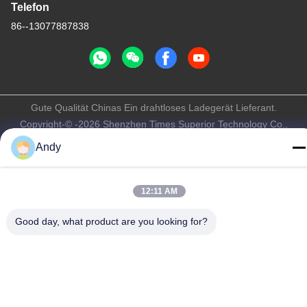
Telefon
86--13077887838
Gute Qualität Chinas Ein drahtloses Ladegerät Lieferant.
Copyright-© -2026 Shenzhen Times Superior Technology Co.,
Ltd. . Alle Rechte vorbehalten.
Andy
Privacy policy
|
Sitemap
12:11 AM
Good day, what product are you looking for?