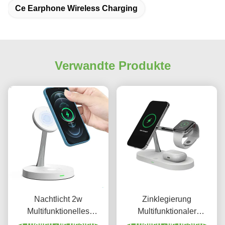
Ce Earphone Wireless Charging
Verwandte Produkte
Nachtlicht 2w
Zinklegierung
Multifunktionelles
Multifunktionaler
drahtloses Ladegerät
Erhalten Sie besten
drahtloser Ladestation 9v
Erhalten Sie besten