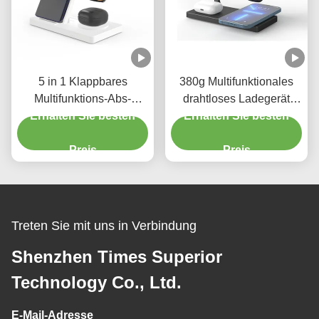
5 in 1 Klappbares
380g Multifunktionales
Multifunktions-Abs-
drahtloses Ladegerät
Erhalten Sie besten
Material Wireless-
Erhalten Sie besten
15W Fast Weiß oder
Ladegerät Rohs/Ce/Fcc
schwarz mit 2W
Schwarz Weiß mit
Preis
Nachtlicht
Preis
Nachtlicht 2w
Treten Sie mit uns in Verbindung
Shenzhen Times Superior
Technology Co., Ltd.
E-Mail-Adresse