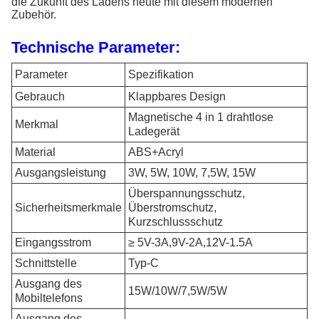
die Zukunft des Ladens heute mit diesem modernen
Zubehör.
Technische Parameter:
Parameter
Spezifikation
Gebrauch
Klappbares Design
Magnetische 4 in 1 drahtlose
Merkmal
Ladegerät
Material
ABS+Acryl
Ausgangsleistung
3W, 5W, 10W, 7,5W, 15W
Überspannungsschutz,
Sicherheitsmerkmale
Überstromschutz,
Kurzschlussschutz
Eingangsstrom
≥ 5V-3A,9V-2A,12V-1.5A
Schnittstelle
Typ-C
Ausgang des
15W/10W/7,5W/5W
Mobiltelefons
Ausgang des