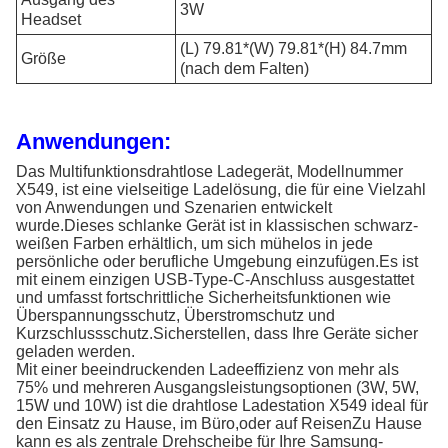
3W
Headset
(L) 79.81*(W) 79.81*(H) 84.7mm
Größe
(nach dem Falten)
Anwendungen:
Das Multifunktionsdrahtlose Ladegerät, Modellnummer
X549, ist eine vielseitige Ladelösung, die für eine Vielzahl
von Anwendungen und Szenarien entwickelt
wurde.Dieses schlanke Gerät ist in klassischen schwarz-
weißen Farben erhältlich, um sich mühelos in jede
persönliche oder berufliche Umgebung einzufügen.Es ist
mit einem einzigen USB-Type-C-Anschluss ausgestattet
und umfasst fortschrittliche Sicherheitsfunktionen wie
Überspannungsschutz, Überstromschutz und
Kurzschlussschutz.Sicherstellen, dass Ihre Geräte sicher
geladen werden.
Mit einer beeindruckenden Ladeeffizienz von mehr als
75% und mehreren Ausgangsleistungsoptionen (3W, 5W,
15W und 10W) ist die drahtlose Ladestation X549 ideal für
den Einsatz zu Hause, im Büro,oder auf ReisenZu Hause
kann es als zentrale Drehscheibe für Ihre Samsung-