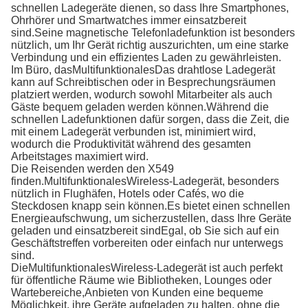
schnellen Ladegeräte dienen, so dass Ihre Smartphones,
Ohrhörer und Smartwatches immer einsatzbereit
sind.Seine magnetische Telefonladefunktion ist besonders
nützlich, um Ihr Gerät richtig auszurichten, um eine starke
Verbindung und ein effizientes Laden zu gewährleisten.
Im Büro, das
Multifunktionales
Das drahtlose Ladegerät
kann auf Schreibtischen oder in Besprechungsräumen
platziert werden, wodurch sowohl Mitarbeiter als auch
Gäste bequem geladen werden können.Während die
schnellen Ladefunktionen dafür sorgen, dass die Zeit, die
mit einem Ladegerät verbunden ist, minimiert wird,
wodurch die Produktivität während des gesamten
Arbeitstages maximiert wird.
Die Reisenden werden den X549
finden.
Multifunktionales
Wireless-Ladegerät, besonders
nützlich in Flughäfen, Hotels oder Cafés, wo die
Steckdosen knapp sein können.Es bietet einen schnellen
Energieaufschwung, um sicherzustellen, dass Ihre Geräte
geladen und einsatzbereit sindEgal, ob Sie sich auf ein
Geschäftstreffen vorbereiten oder einfach nur unterwegs
sind.
Die
Multifunktionales
Wireless-Ladegerät ist auch perfekt
für öffentliche Räume wie Bibliotheken, Lounges oder
Wartebereiche,Anbieten von Kunden eine bequeme
Möglichkeit, ihre Geräte aufgeladen zu halten, ohne die