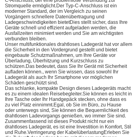
C-Anschluss, der eine problemlose Verbindung zur
Stromquelle ermöglicht.Der Typ-C-Anschluss ist ein
moderner Standard, der im Vergleich zu seinen
Vorgängern schnellere Datenübertragung und
Ladegeschwindigkeiten bietetDies stellt sicher, dass Ihre
Geräte schnell und effizient aufgeladen werden, die
Ausfallzeiten minimiert werden und Sie am wichtigsten
verbunden bleiben.
Unser multifunktionales drahtloses Ladegerät hat vor allem
die Sicherheit in den Vordergrund gestellt und bietet
eingebaute Schutzmaßnahmen, um Ihre Geräte vor
Überladung, Überhitzung und Kurzschluss zu
schützen.Das bedeutet, dass Sie Ihr Gerät mit Sicherheit
aufladen können., wenn Sie wissen, dass sowohl Ihr
Ladegerät als auch Ihr Smartphone vor möglichen
Schäden geschützt sind.
Das schlanke, kompakte Design dieses Ladegeräts macht
es zu einem idealen Reisebegleiter.Sie können es leicht in
Ihre Tasche oder Ihr Handgepäck stecken, ohne dass es
zu viel Platz einnimmt.Egal, ob Sie im Büro, zu Hause
oder unterwegs sind, Sie können die Bequemlichkeit des
drahtlosen Ladevorgangs genießen, wo immer Sie sind.
Zusammenfassend ist dieses Produkt nicht nur ein
drahtloses Ladegerät, es ist eine Investition in Komfort, Stil
und Ruhe.Verringerung der KabelüberlastungErleben Sie