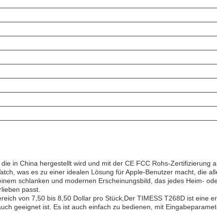
ie in China hergestellt wird und mit der CE FCC Rohs-Zertifizierung au
atch, was es zu einer idealen Lösung für Apple-Benutzer macht, die all
it einem schlanken und modernen Erscheinungsbild, das jedes Heim- oder
lieben passt.
reich von 7,50 bis 8,50 Dollar pro Stück,Der TIMESS T268D ist eine e
auch geeignet ist. Es ist auch einfach zu bedienen, mit Eingabeparamet