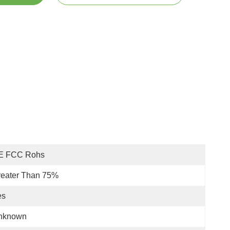
E FCC Rohs
reater Than 75%
es
nknown