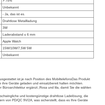
> 75%
Unbekannt
- Ja, das ist es.
Drahtlose Metallladung
3W
Laderabstand ≤ 6 mm
Apple Watch
15W/10W/7,5W 5W
Unbekannt
sgestattet ist.je nach Position des MobiltelefonsDas Produkt
e ihre Geräte geladen und einsatzbereit halten möchten.
 Büroarchitektur ergänzt.,Rosa und lila, damit Sie die wählen
rschwingliche und kostengünstige drahtlose Ladelösung, die
ern von PD/QC 9V/2A, was sicherstellt, dass es Ihre Geräte