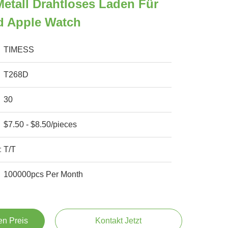
etall Drahtloses Laden Für
d Apple Watch
TIMESS
T268D
30
$7.50 - $8.50/pieces
:
T/T
100000pcs Per Month
en Preis
Kontakt Jetzt