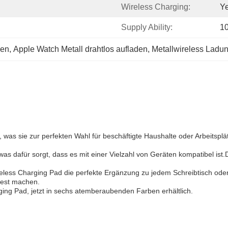
Wireless Charging:
Y
Supply Ability:
1
den
, 
Apple Watch Metall drahtlos aufladen
, 
Metallwireless Ladun
n, was sie zur perfekten Wahl für beschäftigte Haushalte oder Arbeits
 dafür sorgt, dass es mit einer Vielzahl von Geräten kompatibel ist.Di
ireless Charging Pad die perfekte Ergänzung zu jedem Schreibtisch od
Rest machen.
ing Pad, jetzt in sechs atemberaubenden Farben erhältlich.