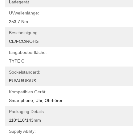
Ladegerät
UVwellenlänge:
253,7 Nm
Bescheinigung:
CE/FCC/ROHS
Eingabeoberfläche:
TYPE C
Sockelstandard:
EU/AU/UK/US
Kompatibles Gerät:
Smartphone, Uhr, Ohrhörer
Packaging Details:
110*110*143mm
Supply Ability: