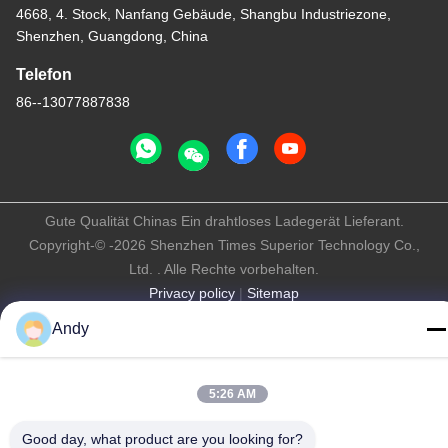
4668, 4. Stock, Nanfang Gebäude, Shangbu Industriezone,
Shenzhen, Guangdong, China
Telefon
86--13077887838
Gute Qualität Chinas Ein drahtloses Ladegerät Lieferant.
Copyright-© -2026 Shenzhen Times Superior Technology Co.,
Ltd. . Alle Rechte vorbehalten.
Privacy policy
|
Sitemap
Andy
5:26 AM
Good day, what product are you looking for?