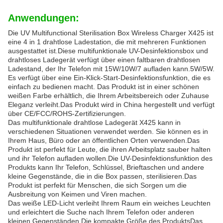
Anwendungen:
Die UV Multifunctional Sterilisation Box Wireless Charger X425 ist
eine 4 in 1 drahtlose Ladestation, die mit mehreren Funktionen
ausgestattet ist.Diese multifunktionale UV-Desinfektionsbox und
drahtloses Ladegerät verfügt über einen faltbaren drahtlosen
Ladestand, der Ihr Telefon mit 15W/10W/7 aufladen kann.5W/5W.
Es verfügt über eine Ein-Klick-Start-Desinfektionsfunktion, die es
einfach zu bedienen macht. Das Produkt ist in einer schönen
weißen Farbe erhältlich, die Ihrem Arbeitsbereich oder Zuhause
Eleganz verleiht.Das Produkt wird in China hergestellt und verfügt
über CE/FCC/ROHS-Zertifizierungen.
Das multifunktionale drahtlose Ladegerät X425 kann in
verschiedenen Situationen verwendet werden. Sie können es in
Ihrem Haus, Büro oder an öffentlichen Orten verwenden.Das
Produkt ist perfekt für Leute, die ihren Arbeitsplatz sauber halten
und ihr Telefon aufladen wollen.Die UV-Desinfektionsfunktion des
Produkts kann Ihr Telefon, Schlüssel, Brieftaschen und andere
kleine Gegenstände, die in die Box passen, sterilisieren.Das
Produkt ist perfekt für Menschen, die sich Sorgen um die
Ausbreitung von Keimen und Viren machen.
Das weiße LED-Licht verleiht Ihrem Raum ein weiches Leuchten
und erleichtert die Suche nach Ihrem Telefon oder anderen
kleinen Gegenständen.Die kompakte Größe des ProduktsDas