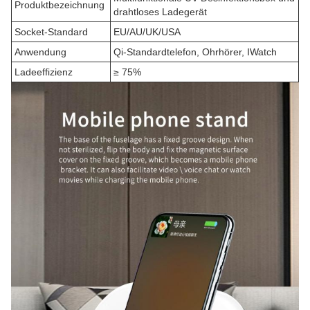
Produktbezeichnung
drahtloses Ladegerät
Socket-Standard
EU/AU/UK/USA
Anwendung
Qi-Standardtelefon, Ohrhörer, IWatch
Ladeeffizienz
≥ 75%