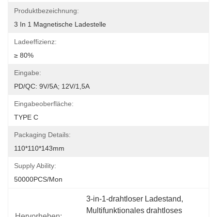
Produktbezeichnung:
3 In 1 Magnetische Ladestelle
Ladeeffizienz:
≥ 80%
Eingabe:
PD/QC: 9V/5A; 12V/1,5A
Eingabeoberfläche:
TYPE C
Packaging Details:
110*110*143mm
Supply Ability:
50000PCS/Mon
3-in-1-drahtloser Ladestand
, 
Multifunktionales drahtloses 
Hervorheben: