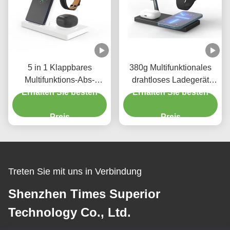
5 in 1 Klappbares
380g Multifunktionales
Multifunktions-Abs-
drahtloses Ladegerät
Erhalten Sie besten
Material Wireless-
Erhalten Sie besten
15W Fast Weiß oder
Ladegerät Rohs/Ce/Fcc
schwarz mit 2W
Schwarz Weiß mit
Preis
Nachtlicht
Preis
Nachtlicht 2w
Treten Sie mit uns in Verbindung
Shenzhen Times Superior
Technology Co., Ltd.