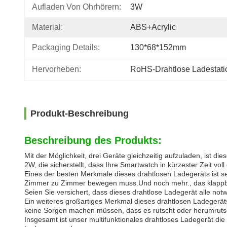
Aufladen Von Ohrhörern:
3W
Material:
ABS+Acrylic
Packaging Details:
130*68*152mm
Hervorheben:
RoHS-Drahtlose Ladestati
Produkt-Beschreibung
Beschreibung des Produkts:
Mit der Möglichkeit, drei Geräte gleichzeitig aufzuladen, ist di
2W, die sicherstellt, dass Ihre Smartwatch in kürzester Zeit voll
Eines der besten Merkmale dieses drahtlosen Ladegeräts ist s
Zimmer zu Zimmer bewegen muss.Und noch mehr., das klappbare
Seien Sie versichert, dass dieses drahtlose Ladegerät alle not
Ein weiteres großartiges Merkmal dieses drahtlosen Ladegeräts 
keine Sorgen machen müssen, dass es rutscht oder herumrutsch
Insgesamt ist unser multifunktionales drahtloses Ladegerät die