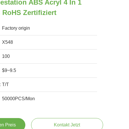
estation ABS Acryl 4 In 1
RoHS Zertifiziert
Factory origin
X548
100
$9~9.5
:
T/T
50000PCS/Mon
en Preis
Kontakt Jetzt