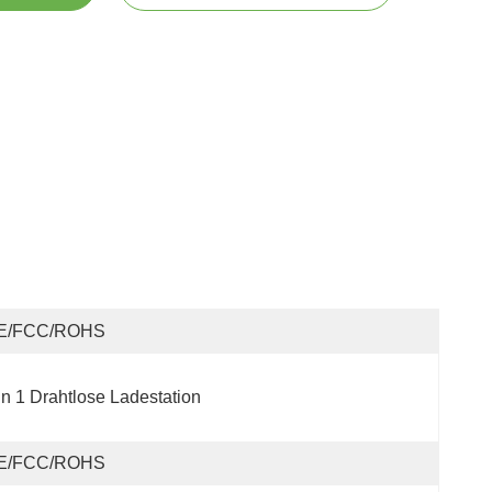
E/FCC/ROHS
In 1 Drahtlose Ladestation
E/FCC/ROHS