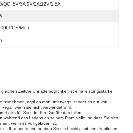
D/QC: 5V/3A 9V/2A;12V/1,5A
W
0000PCS/Mon
n
 gleichen ZeitDie Uhrlademöglichkeit ist eine leistungsstarke
s mitzunehmen, egal ob man unterwegs ist oder es nur von
Regal, wenn sie nicht verwendet wird.
 Risiko für Sie oder Ihre Geräte darstellen.
on während des Ladens an seinem Platz bleibt, so dass Sie sich
en, wenn es voll geladen ist.
ich Ihre heute und erleben Sie die Leichtigkeit des drahtlosen