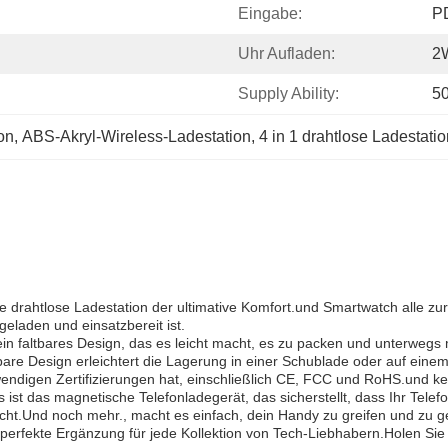
Eingabe:
P
Uhr Aufladen:
2
Supply Ability:
5
on
, 
ABS-Akryl-Wireless-Ladestation
, 
4 in 1 drahtlose Ladestatio
ese drahtlose Ladestation der ultimative Komfort.und Smartwatch alle zur
 geladen und einsatzbereit ist.
ein faltbares Design, das es leicht macht, es zu packen und unterweg
 Design erleichtert die Lagerung in einer Schublade oder auf einem 
wendigen Zertifizierungen hat, einschließlich CE, FCC und RoHS.und kein
ist das magnetische Telefonladegerät, das sicherstellt, dass Ihr Telef
t.Und noch mehr., macht es einfach, dein Handy zu greifen und zu geh
 perfekte Ergänzung für jede Kollektion von Tech-Liebhabern.Holen Sie s