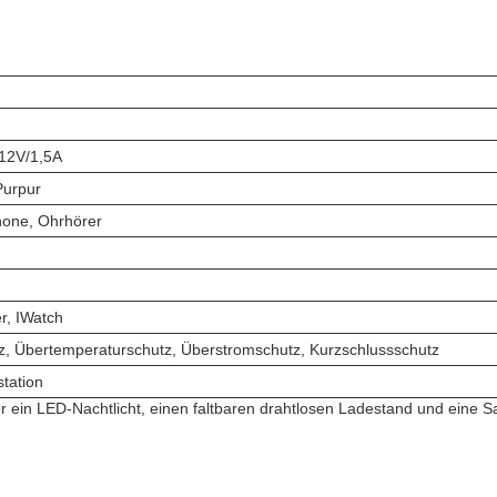
12V/1,5A
Purpur
one, Ohrhörer
r, IWatch
, Übertemperaturschutz, Überstromschutz, Kurzschlussschutz
station
r ein LED-Nachtlicht, einen faltbaren drahtlosen Ladestand und eine S