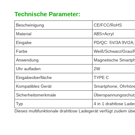
Technische Parameter:
Bescheinigung
CE/FCC/RoHS
Material
ABS+Acryl
Eingabe
PD/QC: 5V/3A 9V/2A;
Farbe
Weiß/Schwarz/Grau/
Anwendung
Magnetische Smartph
Uhr aufladen
2W
Eingabeoberfläche
TYPE C
Kompatibles Gerät
Smartphone, Ohrhöre
Sicherheitsmerkmale
Überspannungsschutz
Typ
4 in 1 drahtlose Lade
Dieses multifunktionale drahtlose Ladegerät verfügt zudem übe