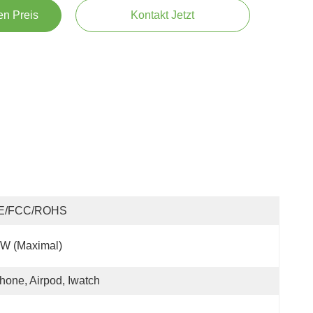
en Preis
Kontakt Jetzt
E/FCC/ROHS
W (maximal)
hone, Airpod, Iwatch