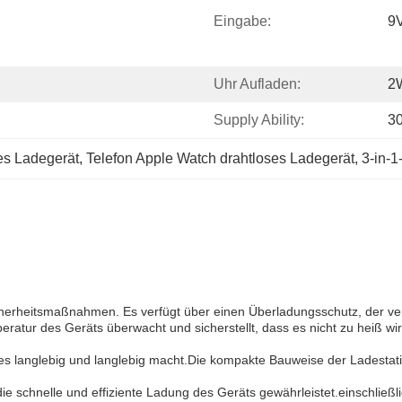
Eingabe:
9V
Uhr Aufladen:
2
Supply Ability:
3
es Ladegerät
, 
Telefon Apple Watch drahtloses Ladegerät
, 
3-in-1
cherheitsmaßnahmen. Es verfügt über einen Überladungsschutz, der ver
peratur des Geräts überwacht und sicherstellt, dass es nicht zu heiß w
 es langlebig und langlebig macht.Die kompakte Bauweise der Ladestati
die schnelle und effiziente Ladung des Geräts gewährleistet.einschl