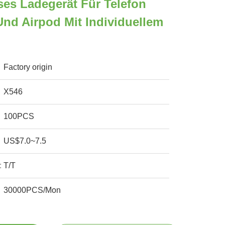
oses Ladegerät Für Telefon
nd Airpod Mit Individuellem
Factory origin
X546
100PCS
US$7.0~7.5
:
T/T
30000PCS/Mon