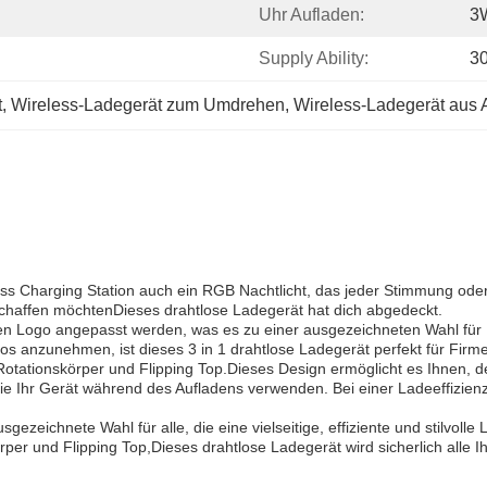
Uhr Aufladen:
3
Supply Ability:
3
t
, 
Wireless-Ladegerät zum Umdrehen
, 
Wireless-Ladegerät aus
eless Charging Station auch ein RGB Nachtlicht, das jeder Stimmung o
chaffen möchtenDieses drahtlose Ladegerät hat dich abgedeckt.
en Logo angepasst werden, was es zu einer ausgezeichneten Wahl für
os anzunehmen, ist dieses 3 in 1 drahtlose Ladegerät perfekt für F
 Rotationskörper und Flipping Top.Dieses Design ermöglicht es Ihnen,
ie Ihr Gerät während des Aufladens verwenden. Bei einer Ladeeffizienz
gezeichnete Wahl für alle, die eine vielseitige, effiziente und stilvo
per und Flipping Top,Dieses drahtlose Ladegerät wird sicherlich alle Ih