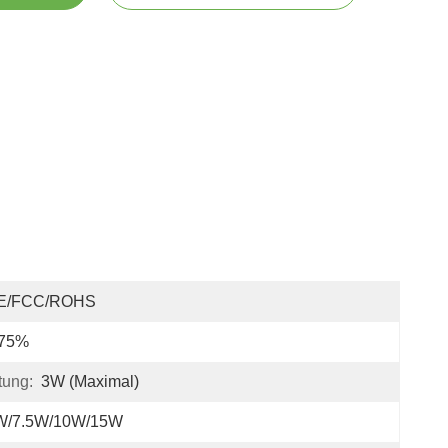
E/FCC/ROHS
 75%
tung:
3W (maximal)
W/7.5W/10W/15W