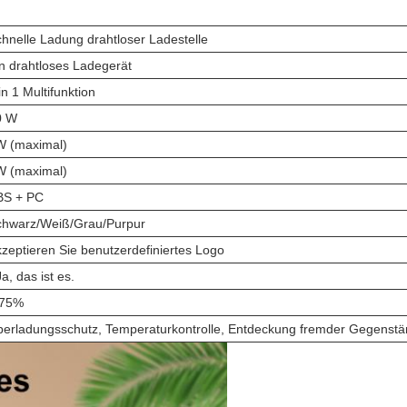
hnelle Ladung drahtloser Ladestelle
n drahtloses Ladegerät
in 1 Multifunktion
0 W
W (maximal)
W (maximal)
BS + PC
chwarz/Weiß/Grau/Purpur
zeptieren Sie benutzerdefiniertes Logo
Ja, das ist es.
 75%
erladungsschutz, Temperaturkontrolle, Entdeckung fremder Gegenst