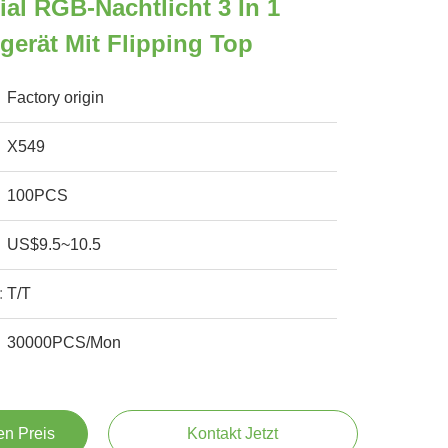
al RGB-Nachtlicht 3 In 1
gerät Mit Flipping Top
Factory origin
X549
100PCS
US$9.5~10.5
:
T/T
30000PCS/Mon
en Preis
Kontakt Jetzt