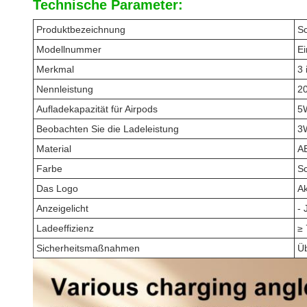
Technische Parameter:
Produktbezeichnung
Sc
Modellnummer
Ei
Merkmal
3 
Nennleistung
2
Aufladekapazität für Airpods
5
Beobachten Sie die Ladeleistung
3
Material
A
Farbe
S
Das Logo
Ak
Anzeigelicht
- 
Ladeeffizienz
≥
Sicherheitsmaßnahmen
Üb