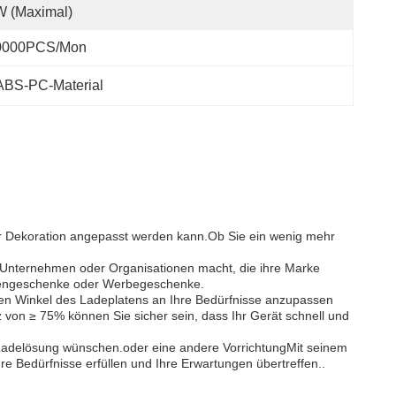
W (maximal)
0000PCS/Mon
 ABS-PC-Material
der Dekoration angepasst werden kann.Ob Sie ein wenig mehr
 Unternehmen oder Organisationen macht, die ihre Marke
irmengeschenke oder Werbegeschenke.
 den Winkel des Ladeplatens an Ihre Bedürfnisse anzupassen
 von ≥ 75% können Sie sicher sein, dass Ihr Gerät schnell und
lle Ladelösung wünschen.oder eine andere VorrichtungMit seinem
re Bedürfnisse erfüllen und Ihre Erwartungen übertreffen..