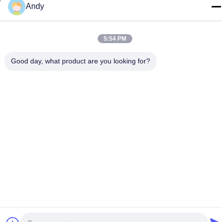
Copyright-© -2026 Shenzhen Times Superior Technology Co.,
Andy
Ltd. . Alle Rechte vorbehalten.
Privacy policy
|
Sitemap
5:54 PM
Good day, what product are you looking for?