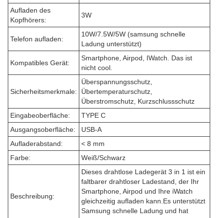
Aufladen des
3W
Kopfhörers:
10W/7.5W/5W (samsung schnelle
Telefon aufladen:
Ladung unterstützt)
Smartphone, Airpod, IWatch. Das ist
Kompatibles Gerät:
nicht cool.
Überspannungsschutz,
Sicherheitsmerkmale:
Übertemperaturschutz,
Überstromschutz, Kurzschlussschutz
Eingabeoberfläche:
TYPE C
Ausgangsoberfläche:
USB-A
Aufladerabstand:
< 8 mm
Farbe:
Weiß/Schwarz
Dieses drahtlose Ladegerät 3 in 1 ist ein
faltbarer drahtloser Ladestand, der Ihr
Smartphone, Airpod und Ihre iWatch
Beschreibung:
gleichzeitig aufladen kann.Es unterstützt
Samsung schnelle Ladung und hat