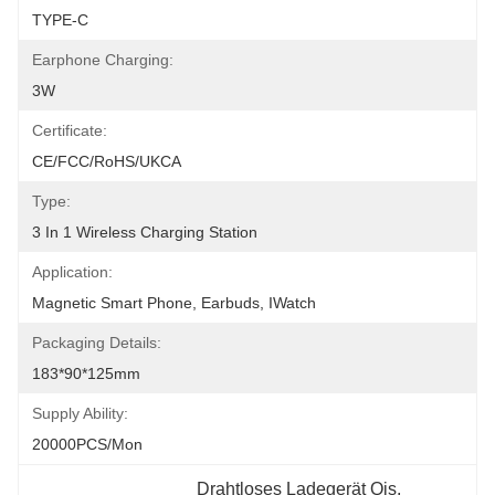
TYPE-C
Earphone Charging:
3W
Certificate:
CE/FCC/RoHS/UKCA
Type:
3 In 1 Wireless Charging Station
Application:
Magnetic Smart Phone, Earbuds, IWatch
Packaging Details:
183*90*125mm
Supply Ability:
20000PCS/Mon
Drahtloses Ladegerät Qis
, 