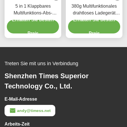
5 in 1 Klappbares
380g Multifunktionales
Multifunktions-Abs-
drahtloses Ladegerät
Erhalten Sie besten
Material Wireless-
Erhalten Sie besten
15W Fast Weiß oder
Ladegerät Rohs/Ce/Fcc
schwarz mit 2W
Schwarz Weiß mit
Preis
Nachtlicht
Preis
Nachtlicht 2w
Treten Sie mit uns in Verbindung
Shenzhen Times Superior
Technology Co., Ltd.
E-Mail-Adresse
andy@timess.net
Arbeits-Zeit