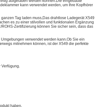
hzeitig aufgeladen werden können.Die eingebaute
e Ladeklammer kann verwendet werden, um Ihre Kopfhörer
 den ganzen Tag laden muss,Das drahtlose Ladegerät X549
chen es zu einer stilvollen und funktionalen Ergänzung
ROHS-Zertifizierung können Sie sicher sein, dass das
l von Umgebungen verwendet werden kann.Ob Sie ein
nterwegs mitnehmen können, ist der X549 die perfekte
r Verfügung.
rodukt haben.