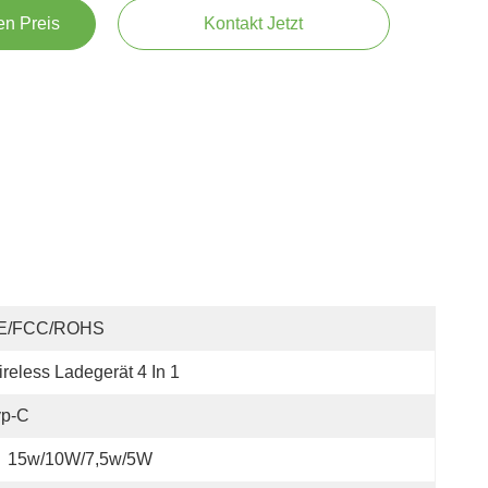
en Preis
Kontakt Jetzt
E/FCC/ROHS
reless Ladegerät 4 In 1
yp-C
15w/10W/7,5w/5W