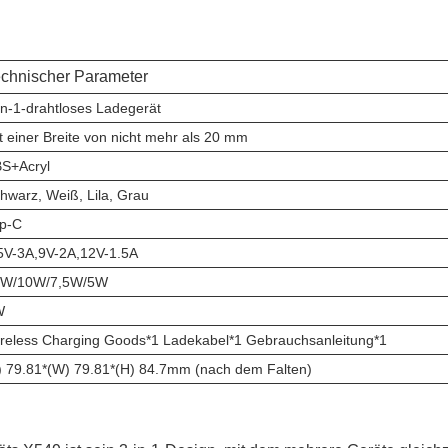
chnischer Parameter
in-1-drahtloses Ladegerät
t einer Breite von nicht mehr als 20 mm
S+Acryl
hwarz, Weiß, Lila, Grau
p-C
5V-3A,9V-2A,12V-1.5A
5W/10W/7,5W/5W
W
reless Charging Goods*1 Ladekabel*1 Gebrauchsanleitung*1
) 79.81*(W) 79.81*(H) 84.7mm (nach dem Falten)