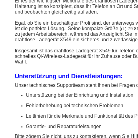
Eines der wichtigsten Merkmale des drahtlosen Ladegerä
Halterung ist so konzipiert, dass Ihr Telefon an Ort un
und beobachten gleichzeitig aufladen.
Egal, ob Sie ein beschäftigter Profi sind, der unterwe
ist die perfekte Lösung.. Seine kompakte Größe (
(L) 79.8
zu jedem Arbeitsbereich, während das Anzeiglicht Sie in
drahtlose Ladegerät X549 ein sicheres und zuverlässiges
Insgesamt ist das drahtlose Ladegerät X549 für Telefon 
schnelles Qi-Wireless-Ladegerät für Ihr Zuhause oder Bü
Wahl.
Unterstützung und Dienstleistungen:
Unser technisches Supportteam steht Ihnen bei Fragen 
Unterstützung bei der Einrichtung und Installation
Fehlerbehebung bei technischen Problemen
Leitlinien für die Merkmale und Funktionalität des 
Garantie- und Reparaturleistungen
Bitte zögern Sie nicht, uns zu kontaktieren, wenn Sie H