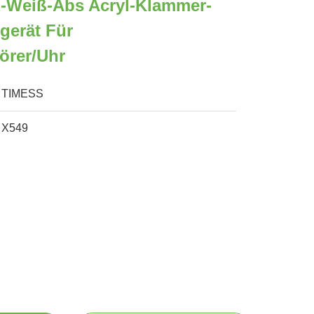
z-Weiß-Abs Acryl-Klammer-
gerät Für
örer/Uhr
TIMESS
X549