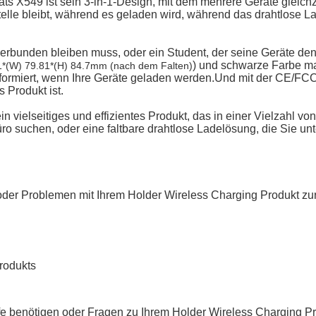
ts X549 ist sein 3-in-1-Design, mit dem mehrere Geräte gleic
d Stelle bleibt, während es geladen wird, während das drahtlos
gs verbunden bleiben muss, oder ein Student, der seine Geräte
) und schwarze Farbe ma
1*(W) 79.81*(H) 84.7mm (nach dem Falten)
formiert, wenn Ihre Geräte geladen werden.
Und mit der CE/FCC/
 Produkt ist.
ein vielseitiges und effizientes Produkt, das in einer Vielzah
ro suchen, oder eine faltbare drahtlose Ladelösung, die Sie u
oder Problemen mit Ihrem Holder Wireless Charging Produkt zu
Produkts
ilfe benötigen oder Fragen zu Ihrem Holder Wireless Charging P