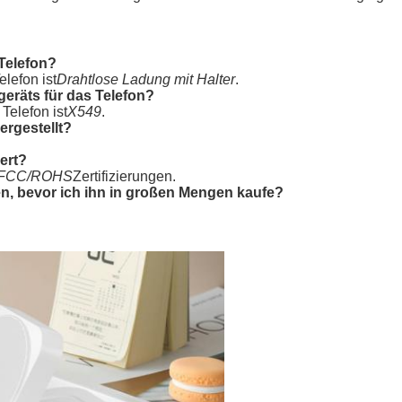
 Telefon?
lefon ist
Drahtlose Ladung mit Halter
.
eräts für das Telefon?
Telefon ist
X549
.
ergestellt?
iert?
FCC/ROHS
Zertifizierungen.
en, bevor ich ihn in großen Mengen kaufe?