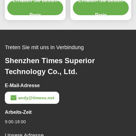
Erhalten Sie besten
Laden Magnetische
Ladegerät Telefonhalter
Erhalten Sie besten
Lüftung Auto
mit leichten
Telefonhalter 15W
Preis
Niedertemperatur-Blitz
Preis
Treten Sie mit uns in Verbindung
Shenzhen Times Superior
Technology Co., Ltd.
E-Mail-Adresse
andy@timess.net
Arbeits-Zeit
9:00-18:00
Unsere Adresse