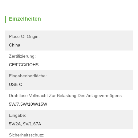
Einzelheiten
Place Of Origin:
China
Zertifizierung:
CE/FCC/ROHS
Eingabeoberfläche:
USB-C
Drahtlose Vollmacht Zur Belastung Des Anlagevermögens:
5W/7.5W/10W/15W
Eingabe:
5V/2A, 9V/1.67A
Sicherheitsschutz: