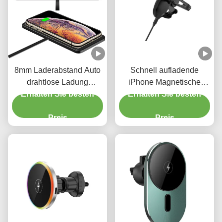
8mm Laderabstand Auto
Schnell aufladende
drahtlose Ladung
iPhone Magnetische
Schlankes Kompaktes
Erhalten Sie besten
Telefonhalter drahtlose
Erhalten Sie besten
Telefon Ladegerät 5W
Mobiltelefonhalter für
Preis
Preis
Auto