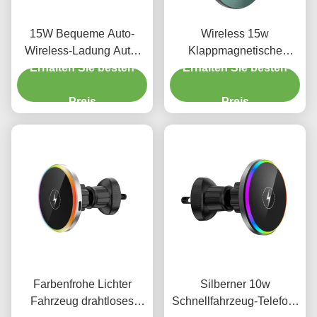
15W Bequeme Auto-
Wireless 15w
Wireless-Ladung Auto-
Klappmagnetische
Erhalten Sie besten
Telefon-Halter mit
Autophone Halter Iphone
Erhalten Sie besten
Umgebungslicht
Magsafe Car Mount
Preis
Ladegerät
Preis
Farbenfrohe Lichter
Silberner 10w
Fahrzeug drahtloses
Schnellfahrzeug-Telefon-