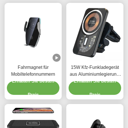
Fahrmagnet für
15W Kfz-Funkladegerät
Mobiltelefonnummern
aus Aluminiumlegierung,
Erhalten Sie besten
magnetischer Ladegerät-
Erhalten Sie besten
Telefonhalter mit
Preis
Nachtlicht
Preis