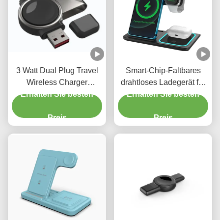
3 Watt Dual Plug Travel
Smart-Chip-Faltbares
Wireless Charger
drahtloses Ladegerät für
Erhalten Sie besten
Portable Wireless
Erhalten Sie besten
Reisen Horizontales
Charger für Samsung
vertikales drahtloses
Galaxy Uhren
Preis
Ladegerät
Preis