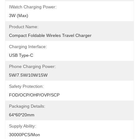
IWatch Charging Power:
3W (Max)
Product Name:
Compact Foldable Wireles Travel Charger
Charging Interface:
USB Type-C
Phone Charging Power:
5W/7.5W/10W/15W
Safety Protection:
FOD/OCP/OHP/OVP/SCP
Packaging Details:
64*60*20mm
Supply Ability:
30000PCS/Mon