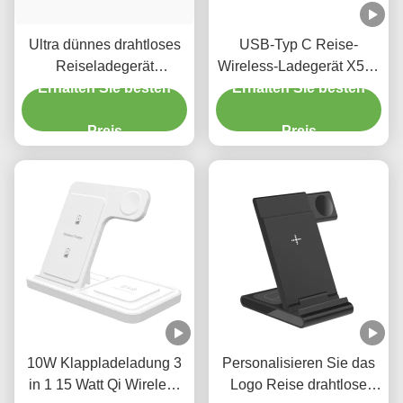
Ultra dünnes drahtloses
USB-Typ C Reise-
Reiseladegerät
Wireless-Ladegerät X512
Erhalten Sie besten
Klappbares 15w Qi
Iphone Apple Watch-
Erhalten Sie besten
drahtloses Ladegerät für
Ladegerät Für Samsung
Smartphones
Preis
Preis
10W Klappladeladung 3
Personalisieren Sie das
in 1 15 Watt Qi Wireless
Logo Reise drahtlose