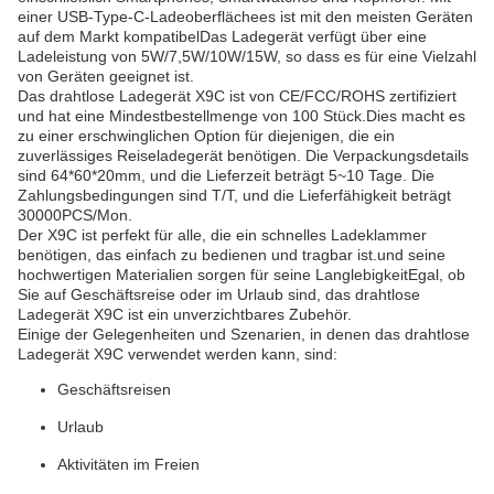
einer USB-Type-C-Ladeoberflächees ist mit den meisten Geräten
auf dem Markt kompatibelDas Ladegerät verfügt über eine
Ladeleistung von 5W/7,5W/10W/15W, so dass es für eine Vielzahl
von Geräten geeignet ist.
Das drahtlose Ladegerät X9C ist von CE/FCC/ROHS zertifiziert
und hat eine Mindestbestellmenge von 100 Stück.Dies macht es
zu einer erschwinglichen Option für diejenigen, die ein
zuverlässiges Reiseladegerät benötigen. Die Verpackungsdetails
sind 64*60*20mm, und die Lieferzeit beträgt 5~10 Tage. Die
Zahlungsbedingungen sind T/T, und die Lieferfähigkeit beträgt
30000PCS/Mon.
Der X9C ist perfekt für alle, die ein schnelles Ladeklammer
benötigen, das einfach zu bedienen und tragbar ist.und seine
hochwertigen Materialien sorgen für seine LanglebigkeitEgal, ob
Sie auf Geschäftsreise oder im Urlaub sind, das drahtlose
Ladegerät X9C ist ein unverzichtbares Zubehör.
Einige der Gelegenheiten und Szenarien, in denen das drahtlose
Ladegerät X9C verwendet werden kann, sind:
Geschäftsreisen
Urlaub
Aktivitäten im Freien