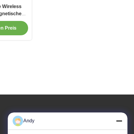
 Wireless
gnetische
degerät für
en Preis
Unsere Adresse
Andy
Adresse des Unternehmens