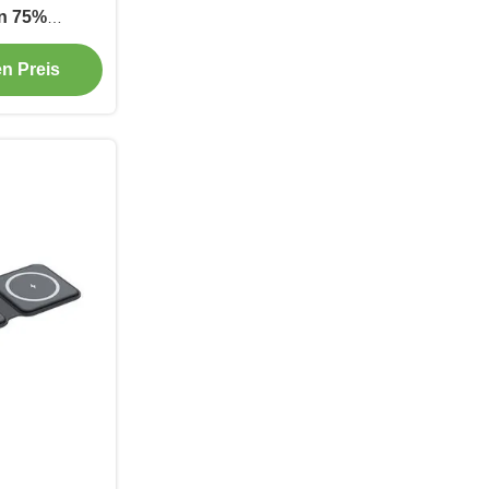
on 75%
 CE
en Preis