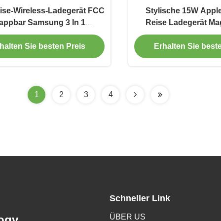
ise-Wireless-Ladegerät FCC
Stylische 15W Apple
appbar Samsung 3 In 1
Reise Ladegerät Ma
devorrichtung Schwarz
faltbare drahtlose La
halten Sie besten Preis
Erhalten Sie best
Telefon
1
2
3
4
Schneller Link
ÜBER US
ogy