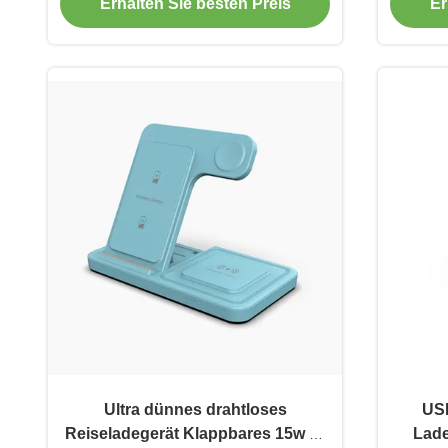
Erhalten Sie besten Preis
Er
Ultra dünnes drahtloses
USB
Reiseladegerät Klappbares 15w Qi
Lade