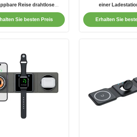
appbare Reise drahtlose
einer Ladestati
degerät Blau und Grau
Ladeeffizienz
halten Sie besten Preis
Erhalten Sie best