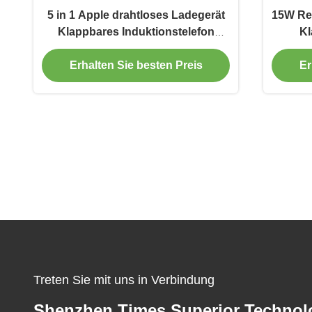
5 in 1 Apple drahtloses Ladegerät
15W Re
Klappbares Induktionstelefon
Kl
Ladegerät kompatibel Apple &
La
Erhalten Sie besten Preis
Er
Android Schwarz und weiß
Treten Sie mit uns in Verbindung
Shenzhen Times Superior Technol