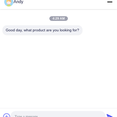
Andy
Unsere Adresse
Adresse des Unternehmens
4:29 AM
4668, 4. Stock, Nanfang Gebäude, Shangbu Industriezone,
Shenzhen, Guangdong, China
Good day, what product are you looking for?
Fabrikadresse
4668, 4. Stock, Nanfang Gebäude, Shangbu Industriezone,
Shenzhen, Guangdong, China
Telefon
86--13077887838
Gute Qualität Chinas Ein drahtloses Ladegerät Lieferant.
Copyright-© -2026 Shenzhen Times Superior Technology Co.,
Ltd. . Alle Rechte vorbehalten.
Privacy policy
|
Sitemap