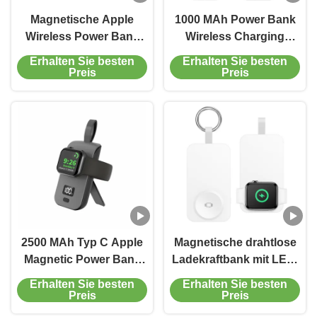
Magnetische Apple
1000 MAh Power Bank
Wireless Power Bank
Wireless Charging
12V 3A 2 in 1 Magsafe
Magsafe Apple Watch
Erhalten Sie besten
Erhalten Sie besten
Ladegerät
Power Bank Für Apple
Preis
Preis
Schlüsselschlüssel
2500 MAh Typ C Apple
Magnetische drahtlose
Magnetic Power Bank
Ladekraftbank mit LED-
Schwarz Weiß Portable
Anzeiger für das Laden
Erhalten Sie besten
Erhalten Sie besten
Apple Watch Ladegerät
der iWatch
Preis
Preis