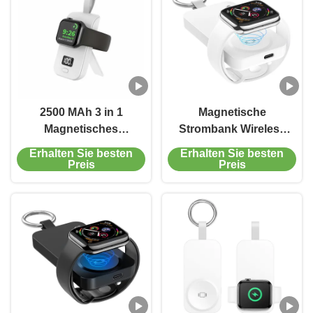
2500 MAh 3 in 1
Magnetische
Magnetisches
Strombank Wireless
drahtloses Ladegerät
Charging Portable
Erhalten Sie besten
Erhalten Sie besten
Magnetische
Iwatch Ladegerät
Preis
Preis
Stromversorgung für
2500mAh Für das
Iphone Iwatch
iPhone