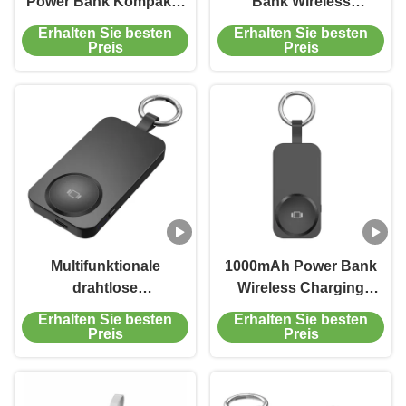
Power Bank Kompakte
Bank Wireless
drahtlose Power Bank
Ladegerät Apple Watch
Erhalten Sie besten
Erhalten Sie besten
2W
Multifunktion Mobile
Preis
Preis
Power
Multifunktionale
1000mAh Power Bank
drahtlose
Wireless Charging
Stromversorgung
Wireless Power Bank 2
Erhalten Sie besten
Erhalten Sie besten
2500mAh drahtlose
in 1 für die Apple Watch
Preis
Preis
Ladegerät für Apple
Watch