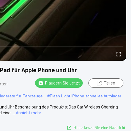
 Pad für Apple Phone und Uhr
Plaudern Sie Jetzt
Teilen
hten
adegeräte für Fahrzeuge
#
Flash Light iPhone schnelles Autolader
e und Uhr Beschreibung des Produkts: Das Car Wireless Charging
eine ....
Ansicht mehr
Hinterlassen Sie eine Nachricht.