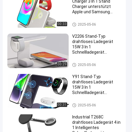
Charger 3 In 1 Stand
Charger unterstützt
Apple und Samsung
Earphone / Iwatch Fast
Charger
Kabellose Ladung des Autos
00:33
2025-05-06
V2206 Stand-Typ
drahtloses Ladegerät
15W 3 In 1
Schnellladegerät
Unterstützung Iwatch
Aluminiumlegierung
Kabellose Ladung des Autos
00:29
2025-05-06
Schnellladegerät
Y91 Stand-Typ
drahtloses Ladegerät
15W 3 In 1
Schnellladegerät
Unterstützung Iwatch
Aluminiumlegierung
Kabellose Ladung des Autos
00:31
2025-05-06
Schnellladegerät
Industrial T268C
drahtloses Ladegerät 4 in
1 Intelligentes